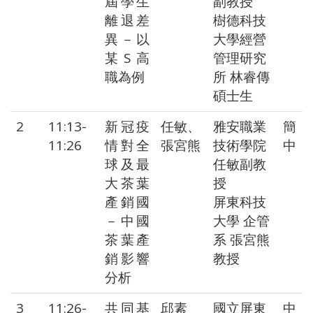
屆學生
副教授
離退差
樹德科技
異－以
大學經營
某S高
管理研究
職為例
所 林睿傳
碩士生
2
11:13-
新冠疫
任敏、
雅安職業
簡
11:26
情對全
張宮熊
技術學院
中
球及最
任敏副教
大茶葉
授
產銷國
屏東科技
－中國
大學 企管
茶葉產
系 張宮熊
銷影響
教授
分析
3
11:26-
共同基
邱素
國立屏東
中