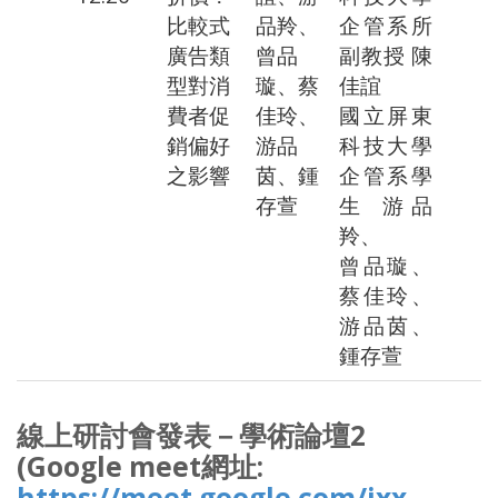
比較式
品羚、
企管系所
廣告類
曾品
副教授 陳
型對消
璇、蔡
佳誼
費者促
佳玲、
國立屏東
銷偏好
游品
科技大學
之影響
茵、鍾
企管系學
存萱
生 游品
羚、
曾品璇、
蔡佳玲、
游品茵、
鍾存萱
線上研討會發表－學術論壇2
(Google meet網址:
https://meet.google.com/jxx-