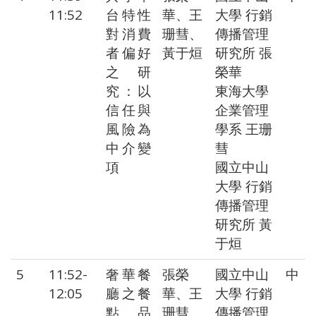
11:52
台特性
華、王
大學 行銷
對消費
珊彗、
傳播管理
者偏好
黃于烜
研究所 張
之研
榮華
究：以
東海大學
信任與
企業管理
風險為
學系 王珊
中介變
彗
項
國立中山
大學 行銷
傳播管理
研究所 黃
于烜
5
11:52-
奢華餐
張榮
國立中山
中
12:05
廳之餐
華、王
大學 行銷
點品
珊彗、
傳播管理