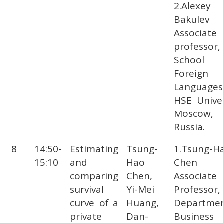
2.Alexey
Bakulev
Associate
professor,
School
Foreign
Languages
HSE Univer
Moscow,
Russia.
8
14:50-
Estimating
Tsung-
1.Tsung-H
15:10
and
Hao
Chen
comparing
Chen,
Associate
survival
Yi-Mei
Professor,
curve of a
Huang,
Departmen
private
Dan-
Business