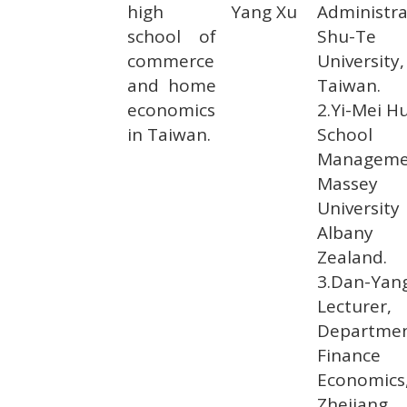
high
Yang Xu
Administra
school of
Shu-Te
commerce
University,
and home
Taiwan.
economics
2.Yi-Mei H
in Taiwan.
School
Manageme
Massey
University
Albany
Zealand.
3.Dan-Yan
Lecturer,
Departmen
Finance
Economics
Zhejiang