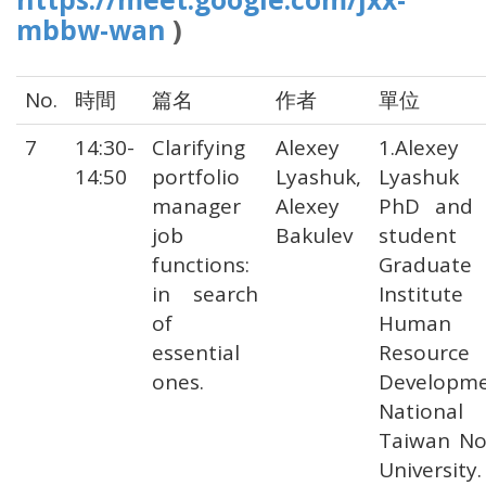
mbbw-wan
)
No.
時間
篇名
作者
單位
7
14:30-
Clarifying
Alexey
1.Alexey
14:50
portfolio
Lyashuk,
Lyashuk
manager
Alexey
PhD and
job
Bakulev
studen
functions:
Graduate
in search
Institut
of
Human
essential
Resource
ones.
Developm
National
Taiwan No
University.