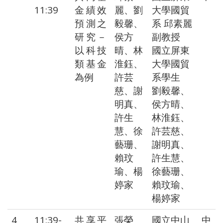
11:39
金績效
麗、劉
大學國貿
預測之
毅馨、
系 邱素麗
研究－
侯方
副教授
以科技
晴、林
國立屏東
類基金
淮鈺、
大學國貿
為例
許芸
系學生
慈、謝
劉毅馨、
明真、
侯方晴、
許生
林淮鈺、
慧、徐
許芸慈、
藝珊、
謝明真、
賴玟
許生慧、
瑜、楊
徐藝珊、
婷家
賴玟瑜、
楊婷家
4
11:39-
共享平
張榮
國立中山
中