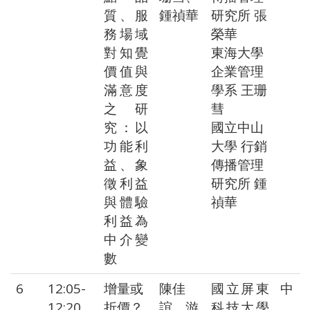
質、服
鍾禎華
研究所 張
務場域
榮華
對知覺
東海大學
價值與
企業管理
滿意度
學系 王珊
之研
彗
究：以
國立中山
功能利
大學 行銷
益、象
傳播管理
徵利益
研究所 鍾
與體驗
禎華
利益為
中介變
數
6
12:05-
增量或
陳佳
國立屏東
中
12:20
折價？
誼、游
科技大學