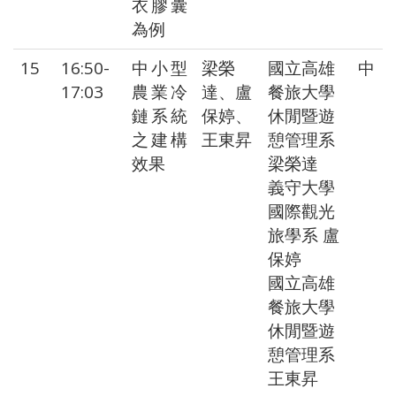
衣膠囊
為例
15
16:50-
中小型
梁榮
國立高雄
中
17:03
農業冷
達、盧
餐旅大學
鏈系統
保婷、
休閒暨遊
之建構
王東昇
憩管理系
效果
梁榮達
義守大學
國際觀光
旅學系 盧
保婷
國立高雄
餐旅大學
休閒暨遊
憩管理系
王東昇