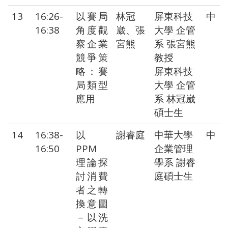
13
16:26-
以賽局
林冠
屏東科技
中
16:38
角度觀
崴、張
大學 企管
察企業
宮熊
系 張宮熊
競爭策
教授
略：賽
屏東科技
局類型
大學 企管
應用
系 林冠崴
碩士生
14
16:38-
以
謝睿庭
中華大學
中
16:50
PPM
企業管理
理論探
學系 謝睿
討消費
庭碩士生
者之轉
換意圖
－以洗