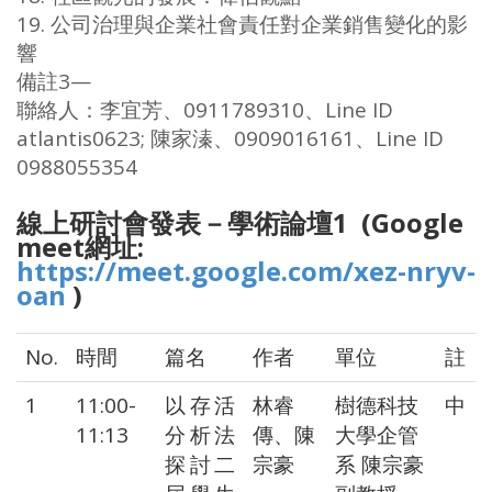
19. 公司治理與企業社會責任對企業銷售變化的影
響
備註3—
聯絡人：李宜芳、0911789310、Line ID
atlantis0623; 陳家溱、0909016161、Line ID
0988055354
線上研討會發表－學術論壇1 (Google
meet網址:
https://meet.google.com/xez-nryv-
oan
)
No.
時間
篇名
作者
單位
註
1
11:00-
以存活
林睿
樹德科技
中
11:13
分析法
傳、陳
大學企管
探討二
宗豪
系 陳宗豪